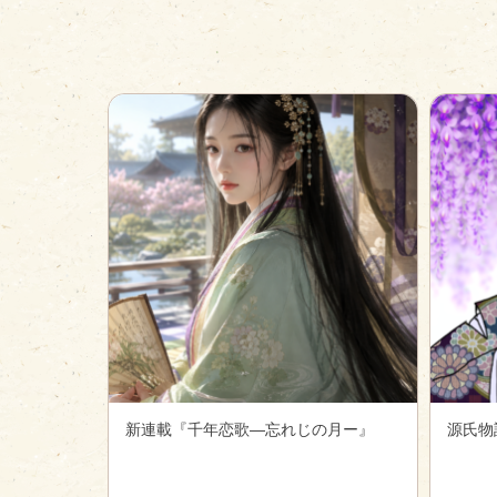
新連載『千年恋歌―忘れじの月ー』
源氏物