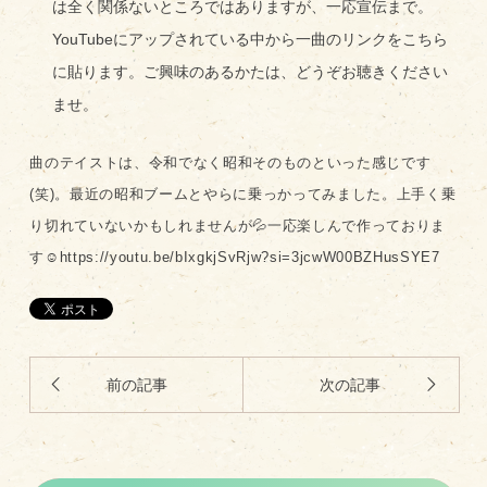
は全く関係ないところではありますが、一応宣伝まで。
YouTubeにアップされている中から一曲のリンクをこちら
に貼ります。ご興味のあるかたは、どうぞお聴きください
ませ。
曲のテイストは、令和でなく昭和そのものといった感じです
(笑)。最近の昭和ブームとやらに乗っかってみました。上手く乗
り切れていないかもしれませんが💦一応楽しんで作っておりま
す☺️
https://youtu.be/bIxgkjSvRjw?si=3jcwW00BZHusSYE7
前の記事
次の記事