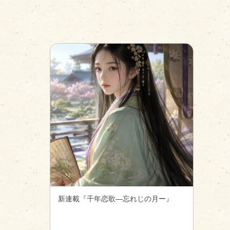
新連載『千年恋歌―忘れじの月ー』